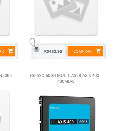
RAR
R$432,90
COMPRAR
N3000
HD SSD 60GB MULTILASER AXIS 400 -
400MB/S