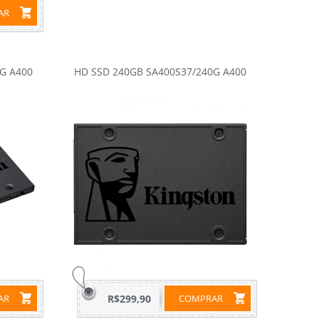
RAR
G A400
HD SSD 240GB SA400S37/240G A400
RAR
R$299,90
COMPRAR