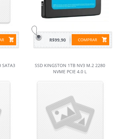
RAR
R$99,90
COMPRAR
0 SATA3
SSD KINGSTON 1TB NV3 M.2 2280
NVME PCIE 4.0 L