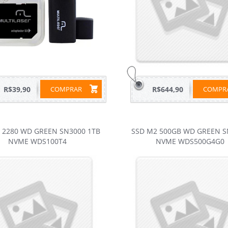
R$39,90
COMPRAR
R$644,90
COMP
 2280 WD GREEN SN3000 1TB
SSD M2 500GB WD GREEN S
NVME WDS100T4
NVME WDS500G4G0