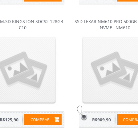
M.SD KINGSTON SDCS2 128GB
SSD LEXAR NM610 PRO 500GB
C10
NVME LNM610
R$125,90
COMPRAR
R$909,90
COMP