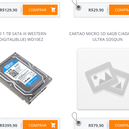
R$129,90
COMPRAR
R$29,90
COMP
 1 TB SATA III WESTERN
CARTAO MICRO SD 64GB C/A
DIGITAL(BLUE) WD10EZ
ULTRA SDSQUN
R$399,90
COMPRAR
R$79,90
COMP