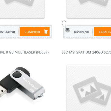
COMPRAR
R$909,90
COMP
R$1.349,90
IVE 8 GB MULTILASER (PD587)
SSD MSI SPATIUM 240GB S27