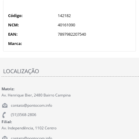
Código:
142182
NCM:
40161090
EAN:
7897982207540
Marca:
LOCALIZAÇÃO
Matriz:
Av. Henrique Bier, 2480 Bairro Campina
contato@pontocom.info
(51)3568-2806
Filial:
Av. Independência, 1102 Centro
contato@pontocom.info