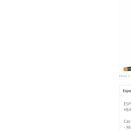
Passe o
Espe
ESP
HE
Car
- M