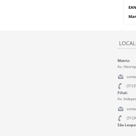
EAN
Mar
LOCAL
Matriz:
Av. Henriq
cont
(51)
Filial:
Av. Indepe
cont
(51)
São Leopol