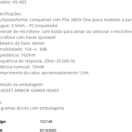
odelo: HS-403
ecificações:
ultiplataforma: compatível com PS4, XBOX One (para modelos a part
lugue: 3.5mm – P2 (niquelado)
ontrole de microfone: com botão para ativar ou silenciar o microfo
icrofone com haste ajustável
iâmetro do fone: 40mm
ensibilidade: 104 +/- 3dB
mpedância: 16Ohm
requência de resposta: 20Hz~20.000 Hz
otência nominal: 10mW
omprimento do cabo: aproximadamente 1,5m
teúdo da embalagem:
EADSET ARMOR GAMER HS403
o
 gramas (bruto com embalagem)
igo:
102148
M:
85183000