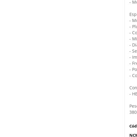
- M
Esp
- M
- P
- C
- M
- D
- S
- I
- F
- P
- C
Con
- H
Pes
380
Cód
NC