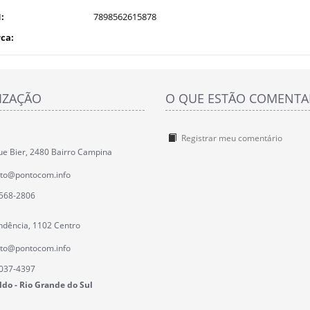
:
7898562615878
ca:
IZAÇÃO
O QUE ESTÃO COMENT
Registrar meu comentário
ue Bier, 2480 Bairro Campina
ato@pontocom.info
3568-2806
ndência, 1102 Centro
ato@pontocom.info
3037-4397
do - Rio Grande do Sul