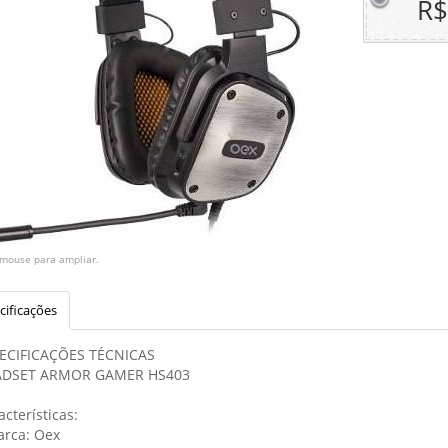
R$
 mouse para ampliar.
cificações
ECIFICAÇÕES TÉCNICAS
ADSET ARMOR GAMER HS403
acterísticas:
arca: Oex