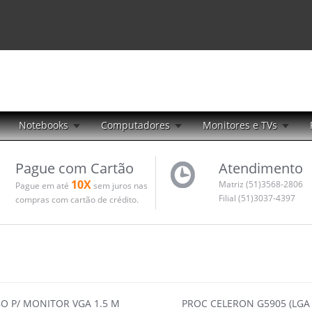
Notebooks
Computadores
Monitores e TVs
Pague com Cartão
Atendimento
10X
Matriz (51)3568-2806
Pague em até
sem juros nas
Filial (51)3037-4397
compras com cartão de crédito.
O P/ MONITOR VGA 1.5 M
PROC CELERON G5905 (LGA 