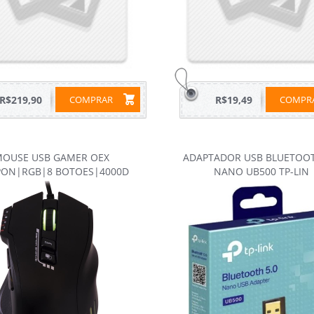
R$219,90
COMPRAR
R$19,49
COMP
OUSE USB GAMER OEX
ADAPTADOR USB BLUETOOT
ON|RGB|8 BOTOES|4000D
NANO UB500 TP-LIN