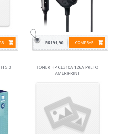
RAR
R$191,90
COMPRAR
H 5.0
TONER HP CE310A 126A PRETO
AMERIPRINT