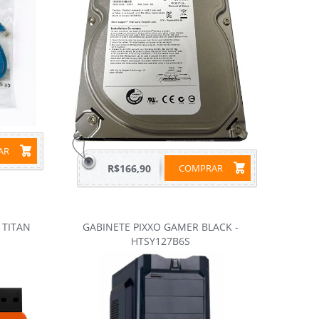
RAR
R$166,90
COMPRAR
 TITAN
GABINETE PIXXO GAMER BLACK -
HTSY127B6S