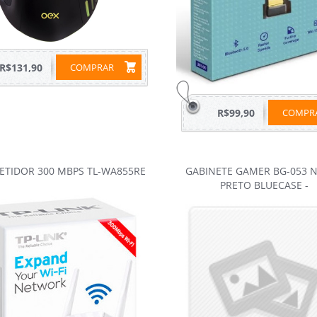
R$131,90
COMPRAR
R$99,90
COMP
PETIDOR 300 MBPS TL-WA855RE
GABINETE GAMER BG-053 
PRETO BLUECASE -