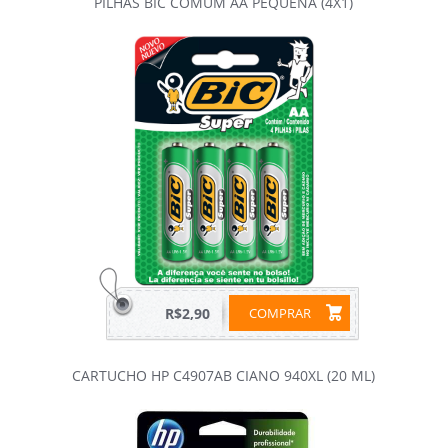
PILHAS BIC COMUM AA PEQUENA (4X1)
R$2,90
COMPRAR
CARTUCHO HP C4907AB CIANO 940XL (20 ML)